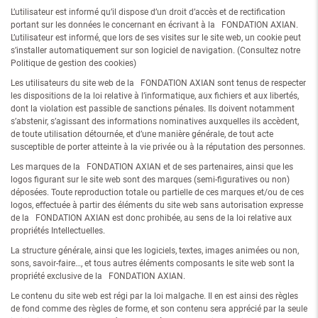
L’utilisateur est informé qu’il dispose d’un droit d’accès et de rectification
portant sur les données le concernant en écrivant à la FONDATION AXIAN.
L’utilisateur est informé, que lors de ses visites sur le site web, un cookie peut
s’installer automatiquement sur son logiciel de navigation. (Consultez notre
Politique de gestion des cookies)
Les utilisateurs du site web de la FONDATION AXIAN sont tenus de respecter
les dispositions de la loi relative à l’informatique, aux fichiers et aux libertés,
dont la violation est passible de sanctions pénales. Ils doivent notamment
s’abstenir, s’agissant des informations nominatives auxquelles ils accèdent,
de toute utilisation détournée, et d’une manière générale, de tout acte
susceptible de porter atteinte à la vie privée ou à la réputation des personnes.
Les marques de la FONDATION AXIAN et de ses partenaires, ainsi que les
logos figurant sur le site web sont des marques (semi-figuratives ou non)
déposées. Toute reproduction totale ou partielle de ces marques et/ou de ces
logos, effectuée à partir des éléments du site web sans autorisation expresse
de la FONDATION AXIAN est donc prohibée, au sens de la loi relative aux
propriétés Intellectuelles.
La structure générale, ainsi que les logiciels, textes, images animées ou non,
sons, savoir-faire…, et tous autres éléments composants le site web sont la
propriété exclusive de la FONDATION AXIAN.
Le contenu du site web est régi par la loi malgache. Il en est ainsi des règles
de fond comme des règles de forme, et son contenu sera apprécié par la seule