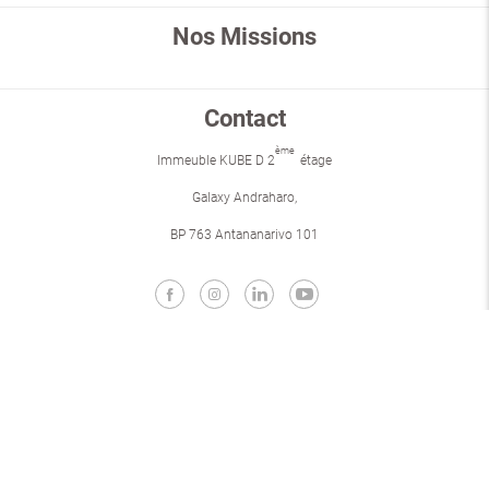
Nos Missions
Contact
ème
Immeuble KUBE D 2
étage
Galaxy Andraharo,
BP 763 Antananarivo 101
Groupe AXIAN
L'utilisation de ce site entraine l'acceptation des
Conditions générales d'Utilisation
et des
Cookies
Developed and Designed with
by
PULSE