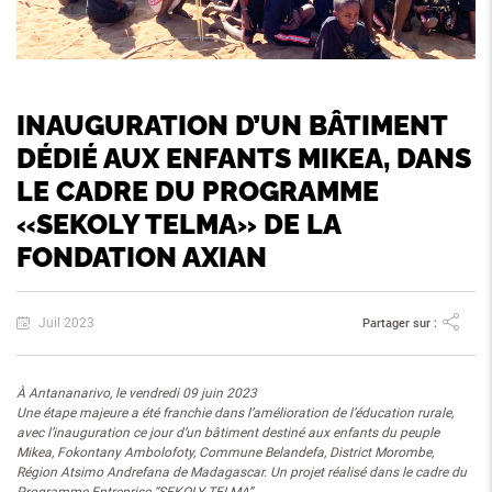
INAUGURATION D’UN BÂTIMENT
DÉDIÉ AUX ENFANTS MIKEA, DANS
LE CADRE DU PROGRAMME
«SEKOLY TELMA» DE LA
FONDATION AXIAN
Juil 2023
Partager sur :
À Antananarivo, le vendredi 09 juin 2023
Une étape majeure a été franchie dans l’amélioration de l’éducation rurale,
avec l’inauguration ce jour d’un
bâtiment destiné aux enfants du peuple
Mikea, Fokontany Ambolofoty, Commune Belandefa, District Morombe,
Région Atsimo Andrefana de Madagascar. Un projet réalisé dans le cadre du
Programme Entreprise “SEKOLY
TELMA”.