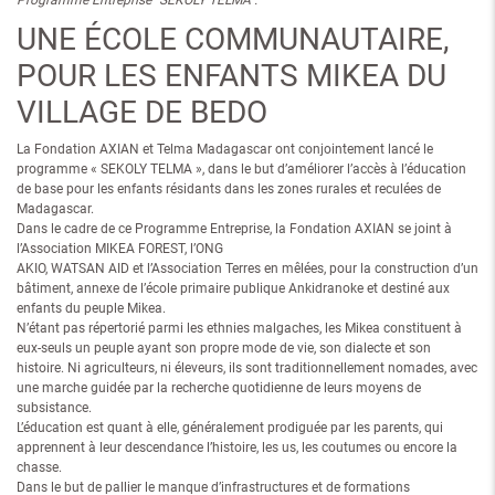
UNE ÉCOLE COMMUNAUTAIRE,
POUR LES ENFANTS MIKEA DU
VILLAGE DE BEDO
La Fondation AXIAN et Telma Madagascar ont conjointement lancé le
programme « SEKOLY TELMA », dans le but d’améliorer l’accès à l’éducation
de base pour les enfants résidants dans les zones rurales et reculées de
Madagascar.
Dans le cadre de ce Programme Entreprise, la Fondation AXIAN se joint à
l’Association MIKEA FOREST, l’ONG
AKIO, WATSAN AID et l’Association Terres en mêlées, pour la construction d’un
bâtiment, annexe de l’école primaire publique Ankidranoke et destiné aux
enfants du peuple Mikea.
N’étant pas répertorié parmi les ethnies malgaches, les Mikea constituent à
eux-seuls un peuple ayant son propre mode de vie, son dialecte et son
histoire. Ni agriculteurs, ni éleveurs, ils sont traditionnellement nomades, avec
une marche guidée par la recherche quotidienne de leurs moyens de
subsistance.
L’éducation est quant à elle, généralement prodiguée par les parents, qui
apprennent à leur descendance l’histoire, les us, les coutumes ou encore la
chasse.
Dans le but de pallier le manque d’infrastructures et de formations