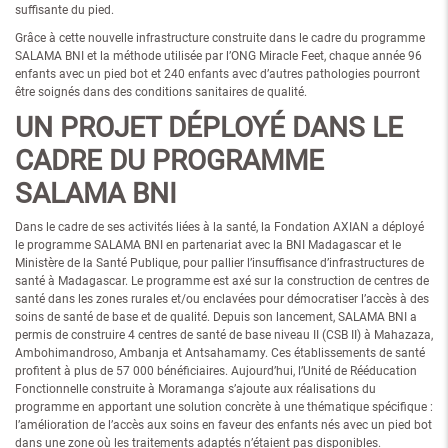
suffisante du pied.
Grâce à cette nouvelle infrastructure construite dans le cadre du programme
SALAMA BNI et la méthode utilisée par l’ONG Miracle Feet, chaque année 96
enfants avec un pied bot et 240 enfants avec d’autres pathologies pourront
être soignés dans des conditions sanitaires de qualité.
UN PROJET DÉPLOYÉ DANS LE
CADRE DU PROGRAMME
SALAMA BNI
Dans le cadre de ses activités liées à la santé, la Fondation AXIAN a déployé
le programme SALAMA BNI en partenariat avec la BNI Madagascar et le
Ministère de la Santé Publique, pour pallier l’insuffisance d’infrastructures de
santé à Madagascar. Le programme est axé sur la construction de centres de
santé dans les zones rurales et/ou enclavées pour démocratiser l’accès à des
soins de santé de base et de qualité. Depuis son lancement, SALAMA BNI a
permis de construire 4 centres de santé de base niveau II (CSB II) à Mahazaza,
Ambohimandroso, Ambanja et Antsahamamy. Ces établissements de santé
profitent à plus de 57 000 bénéficiaires. Aujourd’hui, l’Unité de Rééducation
Fonctionnelle construite à Moramanga s’ajoute aux réalisations du
programme en apportant une solution concrète à une thématique spécifique :
l’amélioration de l’accès aux soins en faveur des enfants nés avec un pied bot
dans une zone où les traitements adaptés n’étaient pas disponibles.