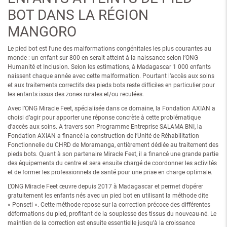
BOT DANS LA RÉGION
MANGORO
Le pied bot est l’une des malformations congénitales les plus courantes au
monde : un enfant sur 800 en serait atteint à la naissance selon l’ONG
Humanité et Inclusion. Selon les estimations, à Madagascar 1 000 enfants
naissent chaque année avec cette malformation. Pourtant l’accès aux soins
et aux traitements correctifs des pieds bots reste difficiles en particulier pour
les enfants issus des zones rurales et/ou reculées.
Avec l’ONG Miracle Feet, spécialisée dans ce domaine, la Fondation AXIAN a
choisi d’agir pour apporter une réponse concrète à cette problématique
d’accès aux soins. A travers son Programme Entreprise SALAMA BNI, la
Fondation AXIAN a financé la construction de l’Unité de Réhabilitation
Fonctionnelle du CHRD de Moramanga, entièrement dédiée au traitement des
pieds bots. Quant à son partenaire Miracle Feet, il a financé une grande partie
des équipements du centre et sera ensuite chargé de coordonner les activités
et de former les professionnels de santé pour une prise en charge optimale.
L’ONG Miracle Feet œuvre depuis 2017 à Madagascar et permet d’opérer
gratuitement les enfants nés avec un pied bot en utilisant la méthode dite
« Ponseti ». Cette méthode repose sur la correction précoce des différentes
déformations du pied, profitant de la souplesse des tissus du nouveau-né. Le
maintien de la correction est ensuite essentielle jusqu’à la croissance