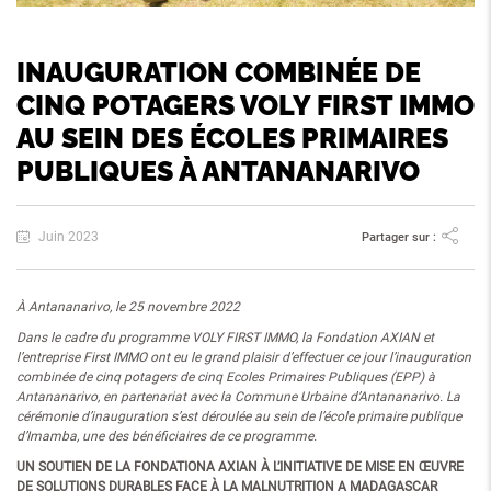
INAUGURATION COMBINÉE DE
CINQ POTAGERS VOLY FIRST IMMO
AU SEIN DES ÉCOLES PRIMAIRES
PUBLIQUES À ANTANANARIVO
Juin 2023
Partager sur :
À Antananarivo, le 25 novembre 2022
Dans le cadre du programme VOLY FIRST IMMO, la Fondation AXIAN et
l’entreprise First IMMO ont eu le grand plaisir d’effectuer ce jour l’inauguration
combinée de cinq potagers de cinq Ecoles Primaires Publiques (EPP) à
Antananarivo, en partenariat avec la Commune Urbaine d’Antananarivo. La
cérémonie d’inauguration s’est déroulée au sein de l’école primaire publique
d’Imamba, une des bénéficiaires de ce programme.
UN SOUTIEN DE LA FONDATIONA AXIAN À L’INITIATIVE DE MISE EN ŒUVRE
DE SOLUTIONS DURABLES FACE À LA MALNUTRITION A MADAGASCAR