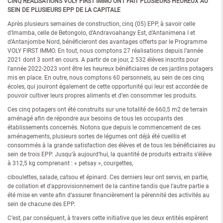
CINQ RÉALISATIONS VOLY FIRST IMMO ONT FAIT PLUSIEURS HEUREUX AU
SEIN DE PLUSIEURS EPP DE LA CAPITALE
Après plusieurs semaines de construction, cinq (05) EPP, à savoir celle
d’Imamba, celle de Betongolo, d’Andravoahangy Est, d’Antanimena I et
d’Antanjombe Nord, bénéficieront des avantages offerts par le Programme
VOLY FIRST IMMO. En tout, nous comptons 27 réalisations depuis l’année
2021 dont 3 sont en cours. A partir de ce jour, 2 532 élèves inscrits pour
l’année 2022-2023 vont être les heureux bénéficiaires de ces jardins potagers
mis en place. En outre, nous comptons 60 personnels, au sein de ces cinq
écoles, qui jouiront également de cette opportunité qui leur est accordée de
pouvoir cultiver leurs propres aliments et d’en consommer les produits.
Ces cinq potagers ont été construits sur une totalité de 660,5 m2 de terrain
aménagé afin de répondre aux besoins de tous les occupants des
établissements concernés. Notons que depuis le commencement de ces
aménagements, plusieurs sortes de légumes ont déjà été cueillis et
consommés à la grande satisfaction des élèves et de tous les bénéficiaires au
sein de trois EPP. Jusqu’à aujourd’hui, la quantité de produits extraits s’élève
à 312,5 kg comprenant : « petsay », courgettes,
ciboulettes, salade, catsou et épinard. Ces derniers leur ont servis, en partie,
de collation et d’approvisionnement de la cantine tandis que l’autre partie a
été mise en vente afin d’assurer financièrement la pérennité des activités au
sein de chacune des EPP.
C’est, par conséquent, à travers cette initiative que les deux entités espèrent