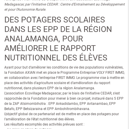
Madagascar, par l’initiative CEDAR :
Centre d’Entraînement au Développement
et pour l’Autonomie Rurale.
DES POTAGERS SCOLAIRES
DANS LES EPP DE LA RÉGION
ANALAMANGA, POUR
AMÉLIORER LE RAPPORT
NUTRITIONNEL DES ÉLÈVES
Ayant pour but d’améliorer les conditions de vie des populations vulnérables,
la Fondation AXIAN met en place le Programme Entreprise VOLY FIRST IMMO,
en collaboration avec l’entreprise FIRST IMMO. Le programme vise à mettre en
place des activités d’agriculture scolaire et d’amélioration du rapport
nutritionnel, dans plusieurs EPP de la région Analamanga.
L’association Ecovillage Madagascar, par le biais de l’initiative CEDAR, s’est
rapprochée de la Fondation pour mener à bien ce projet, instauré dans 5 EPP
de la ZAP Atsimombihotra : EPP Ankadidambo, EPP Antanambao, EPP
Betafo, EPP Betsizaraina et EPP Ambohitrombihavana.
L’objectif global de ce partenariat est de mettre en place des potagers pour
l’amélioration de l’état nutritionnel des élèves.
Les résultats escomptés des activités prévues sont :