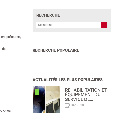
RECHERCHE
iers précaires,
t de
RECHERCHE POPULAIRE
ACTUALITÉS LES PLUS POPULAIRES
RÉHABILITATION ET
ÉQUIPEMENT DU
SERVICE DE
GASTRO-
Déc 2020
ENTÉROLOGIE DE
ouvelles
L’HÔPITAL JOSEPH