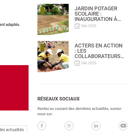
RASETA
BEFELATANANA
JARDIN POTAGER
(HJRB)
SCOLAIRE :
INAUGURATION À
L’EPP
ent adaptés.
Déc 2020
ANKADINANDRIANA
ACTERS EN ACTION
: LES
COLLABORATEURS
AXIAN SE
Déc 2020
MOBILISENT POUR
UN REBOISEMENT
DURABLE
RÉSEAUX SOCIAUX
Restez au courant des dernières actualités, suivez-
nous sur :
les actualités