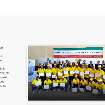
 de
es
 en
e la
nancière
argent
ices
es au