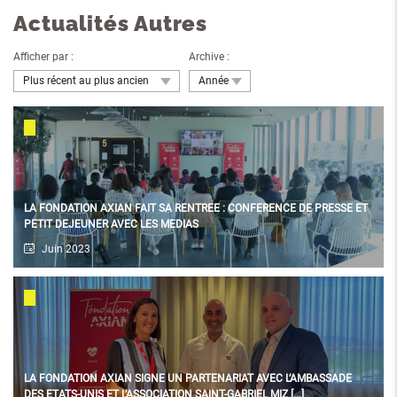
Actualités Autres
Afficher par :
Archive :
Plus récent au plus ancien
Année
utres
LA FONDATION AXIAN FAIT SA RENTREE : CONFERENCE DE PRESSE ET
PETIT DEJEUNER AVEC LES MEDIAS
Juin 2023
Autres
utres
LA FONDATION AXIAN SIGNE UN PARTENARIAT AVEC L’AMBASSADE
DES ETATS-UNIS ET L’ASSOCIATION SAINT-GABRIEL MIZ [...]